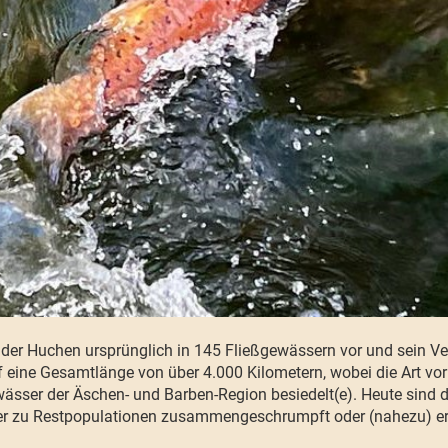
 der Huchen ursprünglich in 145 Fließgewässern vor und sein Ve
uf eine Gesamtlänge von über 4.000 Kilometern, wobei die Art vor
ässer der Äschen- und Barben-Region besiedelt(e). Heute sind 
r zu Restpopulationen zusammengeschrumpft oder (nahezu) erl