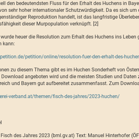
tuell den bedeutendsten Fluss für den Erhalt des Huchens in Baye
von sehr hoher internationaler Schutzwürdigkeit. Da es sich um d
enständiger Reproduktion handelt, ist das langfristige Überleben
sfähigkeit dieser Murpopulation verknüpft. [2]
wurde heuer die Resolution zum Erhalt des Huchens ins Leben 
en kann:
etition.de/petition/online/resolution-fuer-den-erhalt-des-huche
onen zu diesem Thema gibt es im Huchen Sonderheft von Österre
is Download angeboten wird und die meisten Studien und Date
reich und Bayern gut aufbereitet zusammenfasst. Zum Download
herei-verband.at/themen/fisch-des-jahres/2023-huchen/
el
t Fisch des Jahres 2023 (bml.gv.at) Text: Manuel Hinterhofer (Ö