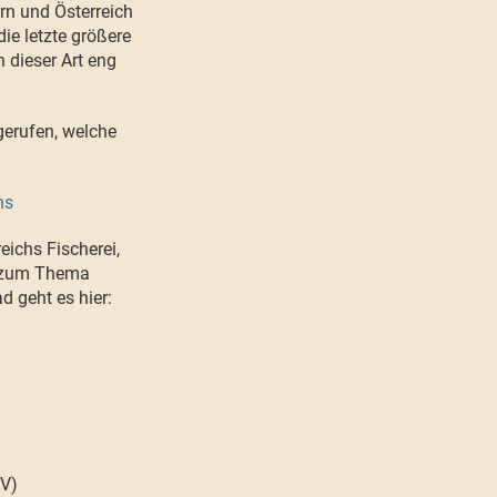
rn und Österreich
ie letzte größere
 dieser Art eng
gerufen, welche
ns
ichs Fischerei,
n zum Thema
 geht es hier:
FV)